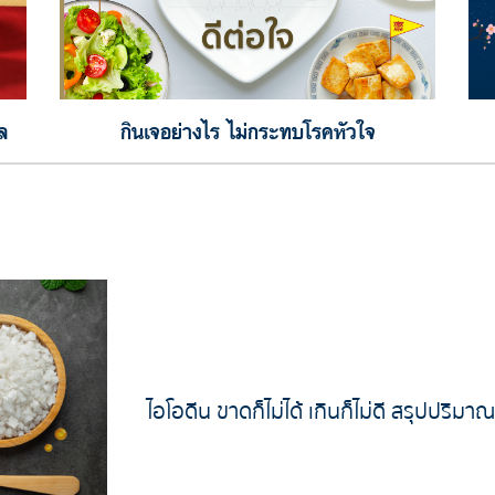
ล
กินเจอย่างไร ไม่กระทบโรคหัวใจ
ไอโอดีน ขาดก็ไม่ได้ เกินก็ไม่ดี สรุปปริมา