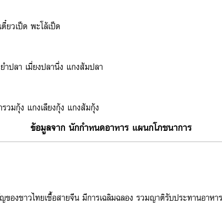
๋ยวเป็ด พะโล้เป็ด
ำปลา เมี่ยงปลานึ่ง แกงส้มปลา
วมกุ้ง แกงเลียงกุ้ง แกงส้มกุ้ง
ข้อมูลจาก นักกำหนดอาหาร แผนกโภชนาการ
สำคัญของชาวไทยเชื้อสายจีน มีการเฉลิมฉลอง รวมญาติรับประทานอาหารร