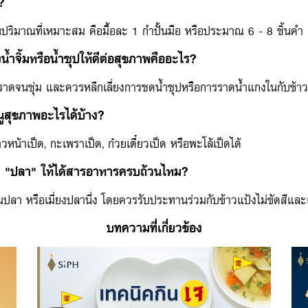
?
ิมาณที่เหมาะสม คือมื้อละ 1 กำปั้นมือ หรือประมาณ 6 - 8 ชิ้นคำ
น้ำจิ้มหรือน้ำซุปให้ดีต่อสุขภาพคืออะไร?
รราดจนชุ่ม และควรหลีกเลี่ยงการซดน้ำซุปหรือการราดน้ำแกงในกับข้าว
ูสุขภาพอะไรได้บ้าง?
้าเป็ด, กะเพราเป็ด, ก๋วยเตี๋ยวเป็ด หรือพะโล้เป็ดได้
าน "ปลา" ให้ได้สารอาหารครบถ้วนไหม?
ลา หรือเมี่ยงปลานึ่ง โดยควรรับประทานร่วมกับข้าวแป้งไม่ขัดสีและเพ
บทความที่เกี่ยวข้อง