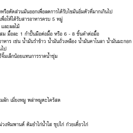
ือตัดส่วนมันออกเพื่อลดการได้รับไขมันอิ่มตัวที่มากเกินไป
เพื่อให้ได้รับสารอาหารครบ 5 หมู่
บ และผลไม้
้อละ 1 กำปั้นมือต่อมื้อ หรือ 6 - 8 ชิ้นคำต่อมื้อ
าหาร เช่น น้ำมันรำข้าว น้ำมันถั่วเหลือง น้ำมันคาโนลา น้ำมันมะกอก 
ินไป
ีจิ้มเล็กน้อยแทนการราดน้ำชุ่ม
ผัก เมี่ยงหมู พล่าหมูตะไคร้สด
วงหิมพานต์ ต้มยำไก่น้ำใส ซุปไก่ ก๋วยเตี๋ยวไก่