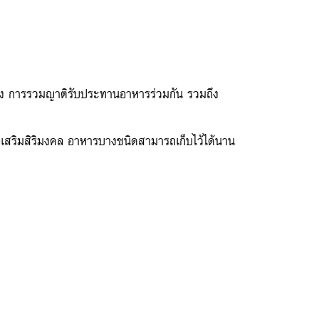
มฉลอง การรวมญาติรับประทานอาหารร่วมกัน รวมถึง
อเสริมสิริมงคล อาหารบางชนิดสามารถเก็บไว้ได้นาน