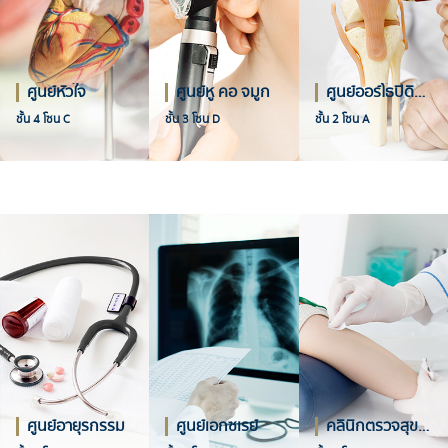
ศูนย์หัวใจ
ศูนย์หู คอ จมูก
ศูนย์ออร์โธปิดิกส์
ชั้น 4 โซน C
ชั้น 3 โซน D
ชั้น 2 โซน A
ศูนย์อายุรกรรม
ศูนย์เอกซเรย์
คลินิกตรวจสุขภาพ