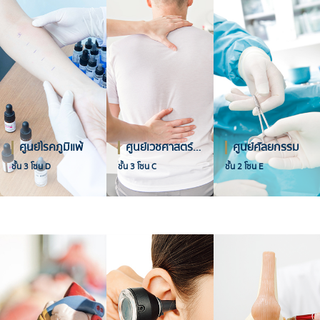
ศูนย์โรคภูมิแพ้
ศูนย์เวชศาสตร์ฟื้นฟู
ศูนย์ศัลยกรรม
ชั้น 3 โซน D
ชั้น 3 โซน C
ชั้น 2 โซน E