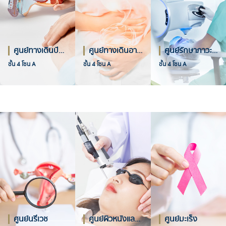
ศูนย์ทางเดินปัสสาวะ
ศูนย์ทางเดินอาหารและตับ
ศูนย์รักษาภาวะสายตาผิดปกติด้วยเลเซอร์ (The SiGHT by SiPH)
ชั้น 4 โซน A
ชั้น 4 โซน A
ชั้น 4 โซน A
ศูนย์นรีเวช
ศูนย์ผิวหนังและศัลยกรรมตกแต่ง
ศูนย์มะเร็ง