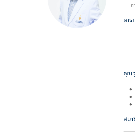
อ
ตารา
คุณว
สมา