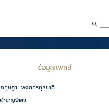
ข้อมูลแพทย์
.กฤษฎา
พงศกรกุลชาติ
มชำนาญพิเศษ