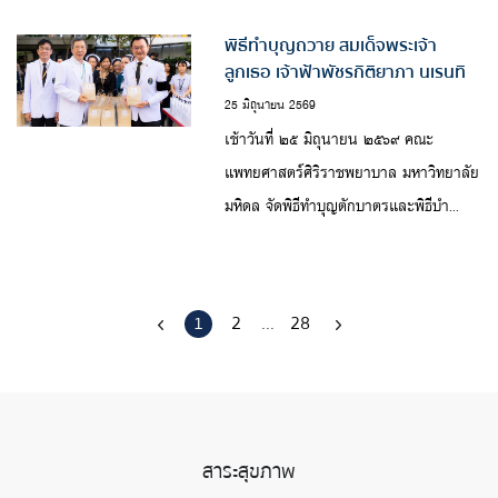
เฉ...
พิธีทำบุญถวาย สมเด็จพระเจ้า
ลูกเธอ เจ้าฟ้าพัชรกิติยาภา นเรนทิ
ราเทพยวดี กรมหลวงราชสาริณีสิริ
25 มิถุนายน 2569
พัชร มหาวัชรราชธิดา
เช้าวันที่ ๒๕ มิถุนายน ๒๕๖๙ คณะ
แพทยศาสตร์ศิริราชพยาบาล มหาวิทยาลัย
มหิดล จัดพิธีทำบุญตักบาตรและพิธีบำ...
1
2
...
28
สาระสุขภาพ