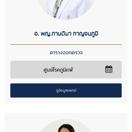
อ. พญ.กานติมา กาญจนภูมิ
ตารางออกตรวจ
ศูนย์โรคภูมิแพ้
ดูข้อมูลแพทย์