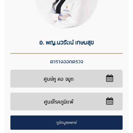
อ. พญ.นวรัตน์ เกษมสุข
ตารางออกตรวจ
ศูนย์หู คอ จมูก
ศูนย์โรคภูมิแพ้
ดูข้อมูลแพทย์