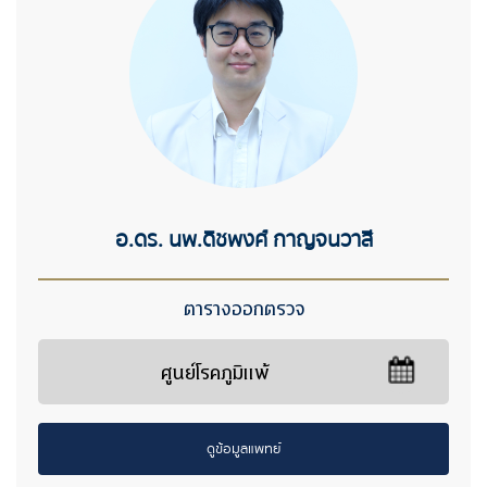
อ.ดร. นพ.ดิชพงศ์ กาญจนวาสี
ตารางออกตรวจ
ศูนย์โรคภูมิแพ้
ดูข้อมูลแพทย์