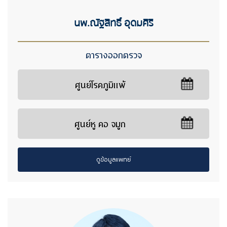
นพ.ณัฐสิทธิ์ อุดมศิริ
ตารางออกตรวจ
ศูนย์โรคภูมิแพ้
ศูนย์หู คอ จมูก
ดูข้อมูลแพทย์