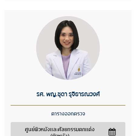
รศ. พญ.ชุดา รุจิธารณวงศ์
ตารางออกตรวจ
ศูนย์ผิวหนังและศัลยกรรมตกแต่ง