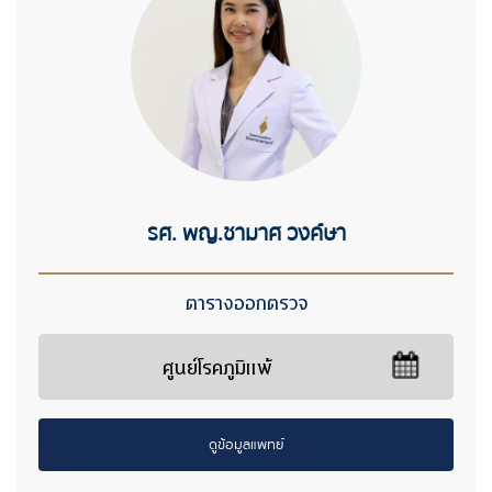
รศ. พญ.ชามาศ วงค์ษา
ตารางออกตรวจ
ศูนย์โรคภูมิแพ้
ดูข้อมูลแพทย์