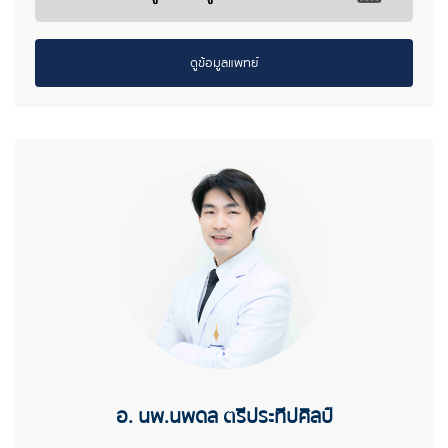
ดูข้อมูลแพทย์
อ. นพ.นพดล ตรีประทีปศิลป์