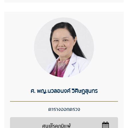
ศ. พญ.นวลอนงค์ วิศิษฏสุนทร
ตารางออกตรวจ
ศูนย์โรคภูมิแพ้