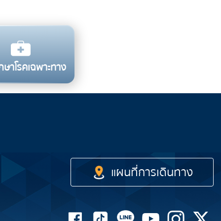
รักษาโรคเฉพาะทาง
รถไฟฟ้า
เรือด่วน
รถโดยสาร
แผนที่การเดินทาง