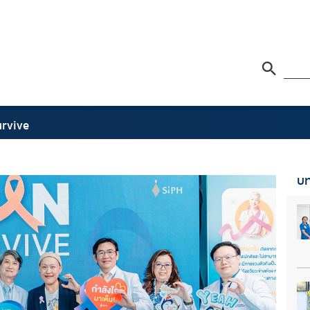
urvive
บท