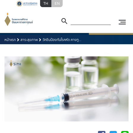
TH
EN
หน้าแรก
สาระสุขภาพ
วัคซีนป้องกันโรคหัด คางทู...