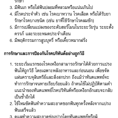
รักษา
มีฟันเก หรือใส่ฟันปลอมที่หลวมหรือแน่นเกินไป
มีโรคประจำตัว เช่น โรคเบาหวาน โรคเลือด หรือได้รับยา
รักษาโรคบางชนิด (เช่น ยาที่ใช้รักษาโรคลมชัก)
มีการเปลี่ยนแปลงของระดับฮอร์โมนในระยะวัยรุ่น ระยะตั้ง
ครรภ์ และระยะหมดประจำเดือน
มีพฤติกรรมการสูบบุหรี่ หรือเคี้ยวหมากฝรั่ง
การรักษาและการป้องกันโรคปริทันต์อย่างถูกวิธี
ระยะเริ่มแรกของโรคเหงือกสามารถรักษาได้ด้วยการแปรง
ฟันให้ถูกวิธี โดยเฉพาะหลังอาหารและก่อนนอน เพื่อขจัด
แผ่นคราบจุลินทรีย์และสิ่งสกปรก ถึงแม้ว่าทันตแพทย์จะ
ทำการรักษาจนหายเรียบร้อยแล้ว ถ้าคนไข้ไม่ปฏิบัติตามคำ
แนะนำของทันตแพทย์โรคปริทันต์หรือเหงือกอักเสบจะกลับ
เป็นซ้ำอีกได้
ใช้ไหมขัดฟันทำความสะอาดซอกฟันทุกครั้งหลังจากแปรง
ฟันเสร็จแล้ว
ดูแลทำความสะอาดช่องปากโดยทันตแพทย์หรือผู้