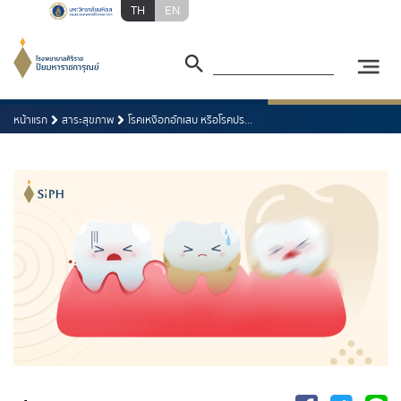
TH
EN
หน้าแรก
สาระสุขภาพ
โรคเหงือกอักเสบ หรือโรคปร...