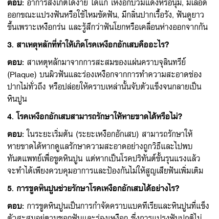
ตอบ
:
อาการสังเกตได้ง่าย ได้แก่ เหงือกบวมแดงหรือนุ่ม, มีเลือด
ออกขณะแปรงฟันหรือใช้ไหมขัดฟัน, มีกลิ่นปากเรื้อรัง, ฟันดูยาว
ขึ้นเพราะเหงือกร่น และรู้สึกว่าฟันโยกหรือเคลื่อนห่างออกจากกัน
3. สาเหตุหลักที่ทำให้เกิดโรคเหงือกอักเสบคืออะไร?
ตอบ
:
สาเหตุหลักมาจากการสะสมของแผ่นคราบจุลินทรีย์
(Plaque) บนผิวฟันและร่องเหงือกจากการทำความสะอาดช่อง
ปากไม่ทั่วถึง หรือปล่อยให้คราบเหล่านั้นจับตัวแข็งจนกลายเป็น
หินปูน
4. โรคเหงือกอักเสบสามารถรักษาให้หายขาดได้หรือไม่?
ตอบ
:
ในระยะเริ่มต้น (ระยะเหงือกอักเสบ) สามารถรักษาให้
หายขาดได้หากดูแลรักษาความสะอาดอย่างถูกวิธีและไปพบ
ทันตแพทย์เพื่อขูดหินปูน แต่หากเป็นโรคปริทันต์ขั้นรุนแรงแล้ว
จะทำได้เพียงควบคุมอาการและป้องกันไม่ให้สูญเสียฟันเพิ่มเติม
5. การขูดหินปูนช่วยรักษาโรคเหงือกอักเสบได้อย่างไร?
ตอบ
:
การขูดหินปูนเป็นการกำจัดคราบแบคทีเรียและหินปูนที่แข็ง
ตัวสะสมอยู่ตามซอกฟันและร่องเหงือก ซึ่งการแปรงฟันปกติไม่