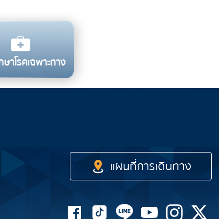
รักษาโรคเฉพาะทาง
รถไฟฟ้า
เรือด่วน
รถโดยสาร
แผนที่การเดินทาง