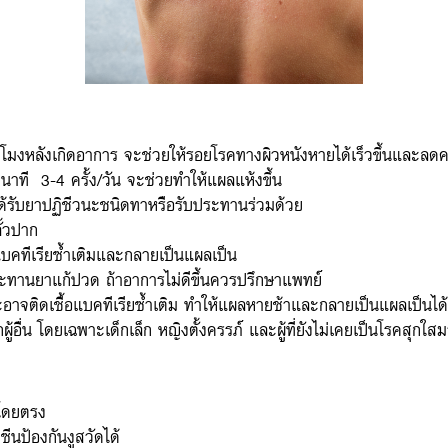
วโมงหลังเกิดอาการ จะช่วยให้รอยโรคทางผิวหนังหายได้เร็วขึ้นและล
ที 3-4 ครั้ง/วัน จะช่วยทำให้แผลแห้งขึ้น
ได้รับยาปฏิชีวนะชนิดทาหรือรับประทานร่วมด้วย
ลั้วปาก
้อแบคทีเรียซ้ำเติมและกลายเป็นแผลเป็น
ระทานยาแก้ปวด ถ้าอาการไม่ดีขึ้นควรปรึกษาแพทย์
ะอาจติดเชื้อแบคทีเรียซ้ำเติม ทำให้แผลหายช้าและกลายเป็นแผลเป็นได้
้อื่น โดยเฉพาะเด็กเล็ก หญิงตั้งครรภ์ และผู้ที่ยังไม่เคยเป็นโรคสุกใส
ดโดยตรง
คซีนป้องกันงูสวัดได้