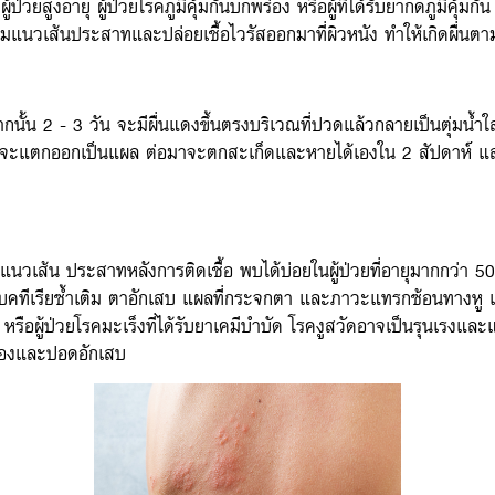
ู้ป่วยสูงอายุ ผู้ป่วยโรคภูมิคุ้มกันบกพร่อง หรือผู้ที่ได้รับยากดภูมิคุ้มกัน
มแนวเส้นประสาทและปล่อยเชื้อไวรัสออกมาที่ผิวหนัง ทำให้เกิดผื่น
ั้น 2 - 3 วัน จะมีผื่นแดงขึ้นตรงบริเวณที่ปวดแล้วกลายเป็นตุ่มน้ำใส ผ
ะจะแตกออกเป็นแผล ต่อมาจะตกสะเก็ดและหายได้เองใน 2 สัปดาห์ แ
วเส้น ประสาทหลังการติดเชื้อ พบได้บ่อยในผู้ป่วยที่อายุมากกว่า 5
อแบคทีเรียซ้ำเติม ตาอักเสบ แผลที่กระจกตา และภาวะแทรกซ้อนทางหู เ
ชไอวี หรือผู้ป่วยโรคมะเร็งที่ได้รับยาเคมีบำบัด โรคงูสวัดอาจเป็นรุนเรงแ
มองและปอดอักเสบ