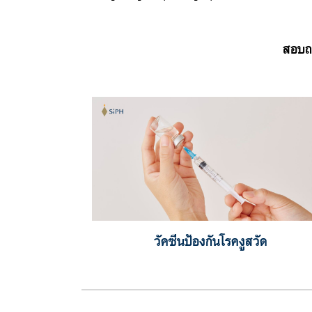
สอบถา
วัคซีนป้องกันโรคงูสวัด