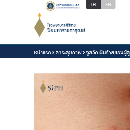
TH
EN
หน้าแรก
สาระสุขภาพ
งูสวัด ฝันร้ายของผู้ส