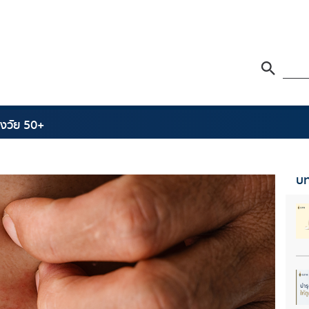
ูงวัย 50+
บท