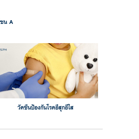
 โซน A
วัคซีนป้องกันโรคอีสุกอีใส