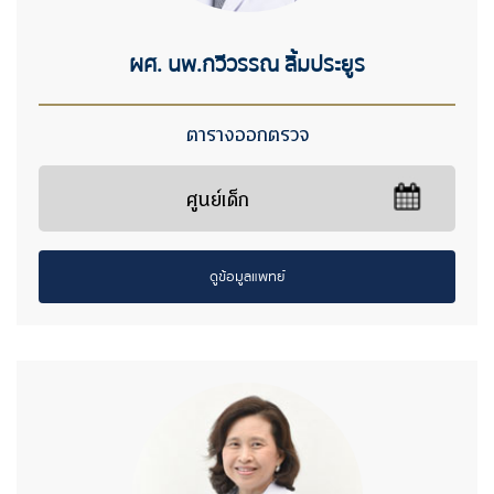
ผศ. นพ.กวีวรรณ ลิ้มประยูร
ตารางออกตรวจ
ศูนย์เด็ก
ดูข้อมูลแพทย์