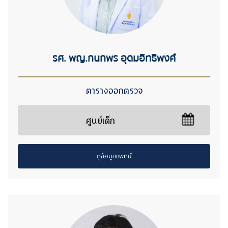
รศ. พญ.กนกพร อุดมอิทธิพงศ์
ตารางออกตรวจ
ศูนย์เด็ก
ดูข้อมูลแพทย์