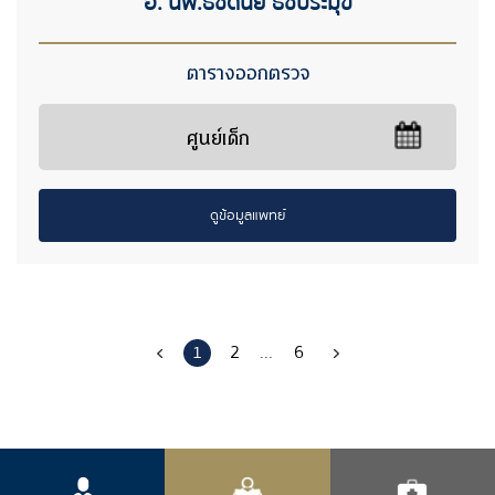
อ. นพ.ธัชดนัย ธัชประมุข
ตารางออกตรวจ
ศูนย์เด็ก
ดูข้อมูลแพทย์
1
2
...
6