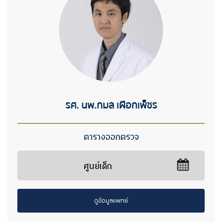
รศ. นพ.กมล เผือกเพ็ชร
ตารางออกตรวจ
ศูนย์เด็ก
ดูข้อมูลแพทย์