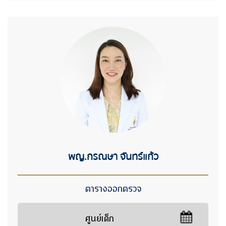
พญ.กรณษา จันทร์แก้ว
ตารางออกตรวจ
ศูนย์เด็ก