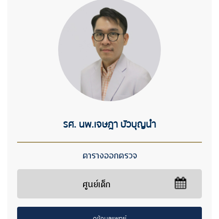
รศ. นพ.เจษฎา บัวบุญนำ
ตารางออกตรวจ
ศูนย์เด็ก
ดูข้อมูลแพทย์