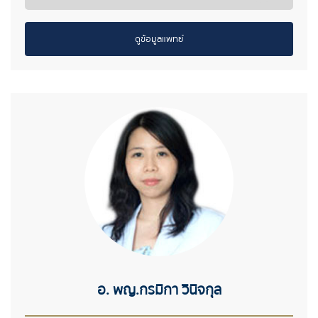
ดูข้อมูลแพทย์
อ. พญ.กรมิกา วินิจกุล