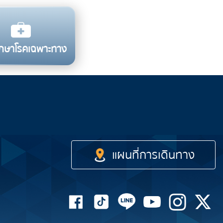
รักษาโรคเฉพาะทาง
รถไฟฟ้า
เรือด่วน
รถโดยสาร
แผนที่การเดินทาง