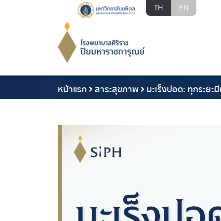
TH
EN
หน้าแรก
สาระสุขภาพ
มะเร็งปอด: ทุกระยะม