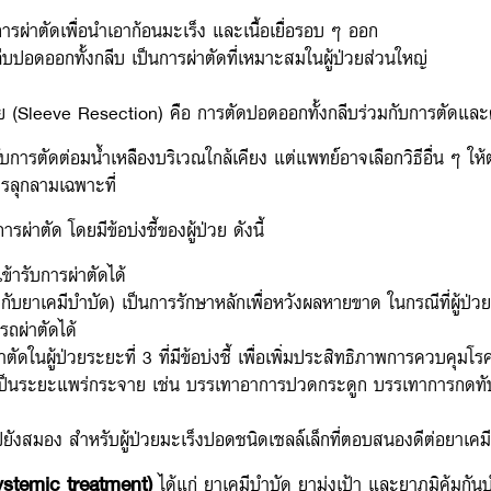
รผ่าตัดเพื่อนำเอาก้อนมะเร็ง และเนื้อเยื่อรอบ ๆ ออก
ปอดออกทั้งกลีบ เป็นการผ่าตัดที่เหมาะสมในผู้ป่วยส่วนใหญ่
Sleeve Resection) คือ การตัดปอดออกทั้งกลีบร่วมกับการตัดและต
ับการตัดต่อมน้ำเหลืองบริเวณใกล้เคียง แต่แพทย์อาจเลือกวิธีอื่น ๆ
รลุกลามเฉพาะที่
รผ่าตัด โดยมีข้อบ่งชี้ของผู้ป่วย ดังนี้
้ารับการผ่าตัดได้
มกับยาเคมีบำบัด) เป็นการรักษาหลักเพื่อหวังผลหายขาด ในกรณีที่ผู้ป่ว
รถผ่าตัดได้
ัดในผู้ป่วยระยะที่ 3 ที่มีข้อบ่งชี้ เพื่อเพิ่มประสิทธิภาพการควบคุมโร
เป็นระยะแพร่กระจาย เช่น บรรเทาอาการปวดกระดูก บรรเทาการกดทับ
ปยังสมอง สำหรับผู้ป่วยมะเร็งปอดชนิดเซลล์เล็กที่ตอบสนองดีต่อยาเคม
systemic treatment)
ได้แก่ ยาเคมีบำบัด ยามุ่งเป้า และยาภูมิคุ้มกัน