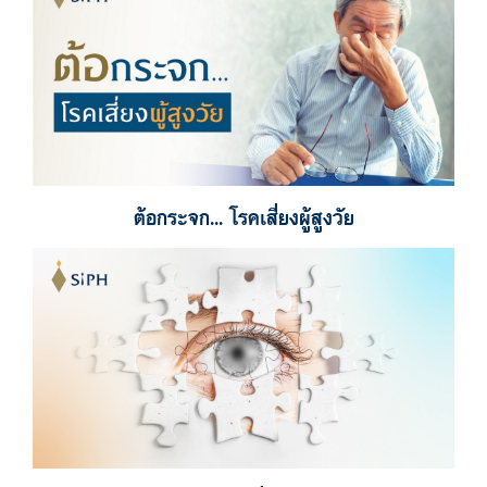
ต้อกระจก... โรคเสี่ยงผู้สูงวัย