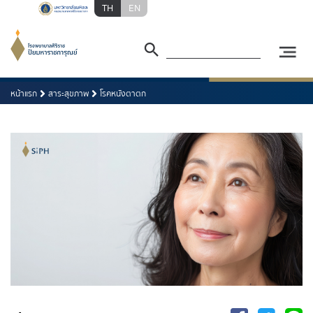
TH
EN
หน้าแรก
สาระสุขภาพ
โรคหนังตาตก