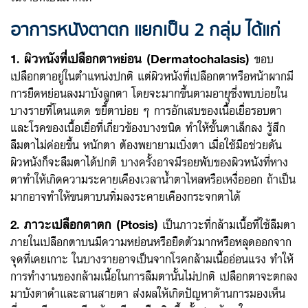
อาการหนังตาตก แยกเป็น 2 กลุ่ม ได้แก่
1. ผิวหนังที่เปลือกตาหย่อน (Dermatochalasis)
ขอบ
เปลือกตาอยู่ในตำแหน่งปกติ แต่ผิวหนังที่เปลือกตาหรือหน้าผากมี
การยืดหย่อนลงมาบังลูกตา โดยจะมากขึ้นตามอายุซึ่งพบบ่อยใน
บางรายที่โดนแดด ขยี้ตาบ่อย ๆ การอักเสบของเนื้อเยื่อรอบตา
และโรคของเนื้อเยื่อที่เกี่ยวข้องบางชนิด ทำให้ชั้นตาเล็กลง รู้สึก
ลืมตาไม่ค่อยขึ้น หนักตา ต้องพยายามเบิ่งตา เมื่อใช้มือช่วยดัน
ผิวหนังก็จะลืมตาได้ปกติ บางครั้งอาจมีรอยพับของผิวหนังที่หาง
ตาทำให้เกิดความระคายเคืองเวลาน้ำตาไหลหรือเหงื่อออก ถ้าเป็น
มากอาจทำให้ขนตาบนทิ่มลงระคายเคืองกระจกตาได้
2. ภาวะเปลือกตาตก (Ptosis)
เป็นภาวะที่กล้ามเนื้อที่ใช้ลืมตา
ภายในเปลือกตาบนมีความหย่อนหรือยืดตัวมากหรือหลุดออกจาก
จุดที่เคยเกาะ ในบางรายอาจเป็นจากโรคกล้ามเนื้ออ่อนแรง ทำให้
การทำงานของกล้ามเนื้อในการลืมตานั้นไม่ปกติ เปลือกตาจะตกลง
มาบังตาดำและลานสายตา ส่งผลให้เกิดปัญหาด้านการมองเห็น