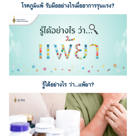
โรคภูมิแพ้ รับมืออย่างไรเมื่ออาการรุนแรง?
รู้ได้อย่างไร ว่า...แพ้ยา?