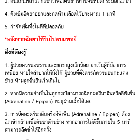
3. ดันแกนพลาสติกสีขาวเพื่อเดินยาเข้าไปจนหมดกระบอกฉีดยา
4. ดึงเข็มฉีดยาออกและกดห้ามเลือดไว้ประมาณ 1 นาที
5. กำจัดเข็มทิ้งในที่ที่ปลอดภัย
*หลังจากฉีดยาให้รีบไปพบแพทย์
สิ่งที่ต้องรู้
1. ผู้ป่วยควรนอนราบและยกขาสูงเล็กน้อย ยกเว้นผู้ที่มีอาการ
เหนื่อย หายใจลำบากให้นั่งได้ ผู้ป่วยที่ตั้งครรภ์ควรนอนตะแคง
ซ้าย ห้ามลุกขึ้นยืนเร็วเกินไป
2. หากมีความจำเป็นในทุกกรณีสามารถฉีดอะดรีนาลีนหรืออีพิเพ็น
(Adrenaline / Epipen) ทะลุผ่านเสื้อได้เลย
3. การฉีดอะดรีนาลีนหรืออีพิเพ็น (Adrenaline / Epipen) ต้อง
ฉีดเข้ากล้ามเนื้อต้นขาด้านข้าง หากอาการไม่ดีขึ้นภายใน 5 นาที
สามารถฉีดซ้ำได้อีกครั้ง