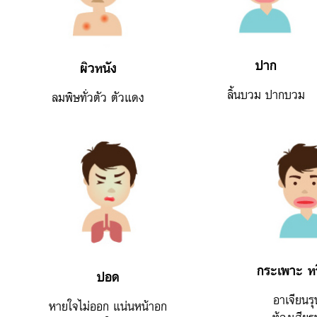
ปาก
ผิวหนัง
ลิ้นบวม ปากบวม
ลมพิษทั่วตัว ตัวแดง
กระเพาะ หร
ปอด
อาเจียนร
หายใจไม่ออก แน่นหน้าอก
ท้องเสียร