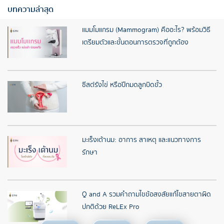
บทความล่าสุด
แมมโมแกรม (Mammogram) คืออะไร? พร้อมวิธี
เตรียมตัวและขั้นตอนการตรวจที่ถูกต้อง
ซีสต์รังไข่ หรือปีกมดลูกบิดขั้ว
มะเร็งเต้านม: อาการ สาเหตุ และแนวทางการ
รักษา
Q and A รวมคำถามไขข้อสงสัยแก้ไขสายตาผิด
ปกติด้วย ReLEx Pro