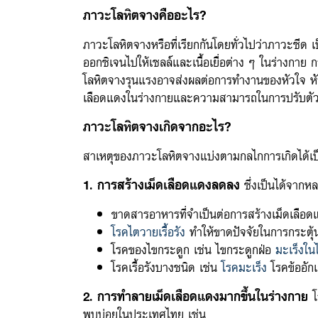
ภาวะโลหิตจางคืออะไร?
ภาวะโลหิตจางหรือที่เรียกกันโดยทั่วไปว่าภาวะซีด 
ออกซิเจนไปให้เซลล์และเนื้อเยื่อต่าง ๆ ในร่างกาย
โลหิตจางรุนแรงอาจส่งผลต่อการทำงานของหัวใจ หัว
เลือดแดงในร่างกายและความสามารถในการปรับตั
ภาวะโลหิตจางเกิดจากอะไร?
สาเหตุของภาวะโลหิตจางแบ่งตามกลไกการเกิดได้เป็
1. การสร้างเม็ดเลือดแดงลดลง
ซึ่งเป็นได้จากห
ขาดสารอาหารที่จำเป็นต่อการสร้างเม็ดเลือดแด
โรคไตวายเรื้อรัง
ทำให้ขาดปัจจัยในการกระตุ้
โรคของไขกระดูก เช่น ไขกระดูกฝ่อ
มะเร็งใน
โรคเรื้อรังบางชนิด เช่น
โรคมะเร็ง
โรคข้ออักเ
2. การทำลายเม็ดเลือดแดงมากขึ้นในร่างกาย
โ
พบบ่อยในประเทศไทย เช่น