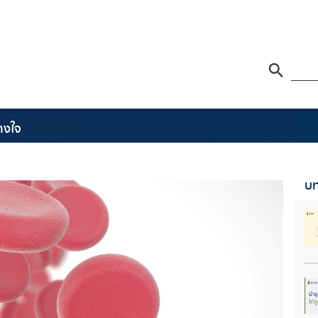
างใจ
บท