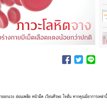
วลาออกแรง อ่อนเพลีย หน้ามืด เวียนศีรษะ ใจสั่น หากคุณมีอาการเหล่านี