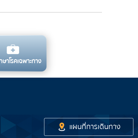
รักษาโรคเฉพาะทาง
รถไฟฟ้า
เรือด่วน
รถโดยสาร
แผนที่การเดินทาง