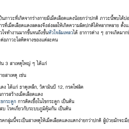
เป็นภาวะที่เกิดจากร่างกายมีเม็ดเลือดแดงน้อยกว่าปกติ ภาวะนี้พบได้บ
 การที่เม็ดเลือดแดงลดลงจึงส่งผลให้เกิดความผิดปกติได้หลากหลาย ตั้ง
ใจทำงานมากขึ้นจนถึงขั้น
หัวใจล้มเหลว
ได้ อาการต่าง ๆ อาจเกิดมากน
วต่อภาวะโลหิตจางของแต่ละคน
น 3 สาเหตุใหญ่ ๆ ได้แก่
ลายสาเหตุ เช่น
ง ได้แก่ ธาตุเหล็ก, วิตามินบี 12, กรดโฟลิค
นการสร้างเม็ดเลือดแดง
ไขกระดูก
การติดเชื้อในไขกระดูก เป็นต้น
สบ โรคเกี่ยวกับระบบภูมิคุ้มกัน เป็นต้น
รคกลุ่มนี้จะเป็นสาเหตุให้เม็ดเลือดแดงแตกง่ายกว่าปกติ ผู้ป่วยมักจะม