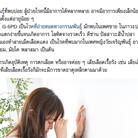
ธุ์
ที่พบบ่อย ผู้ป่วยโรคนี้มีอาการได้หลากหลาย อาจมีอาการเพียงเล็กน้
ตั้งแต่อายุน้อย ๆ
์ G-6PD เป็น
โรคที่ถ่ายทอดทางกรรมพันธุ์
มักพบในเพศชาย ในภาวะปกติผ
งแตกง่ายขึ้นจนเกิดอาการ โลหิตจางรวดเร็ว ดีซ่าน ปัสสาวะสีน้ำปลา
นเองทำลายเม็ดเลือดแดง เป็นโรคที่พบมากในเพศหญิงวัยเจริญพันธุ์ อา
ียม, มัยโค พลาสมา เป็นต้น
รเกิดอุบัติเหตุ การตกเลือด หรืออาจค่อย ๆ เสียเลือดเรื้อรัง เช่น เสี
ยที่เสียเลือดเรื้อรังก็มักจะมีการขาดธาตุเหล็กตามมาด้วย