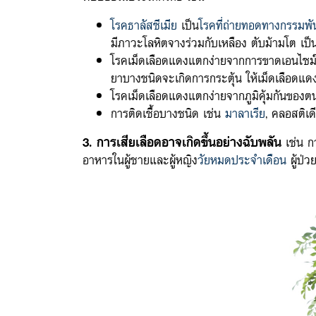
โรคธาลัสซีเมีย
เป็น
โรคที่ถ่ายทอดทางกรรมพัน
มีภาวะโลหิตจางร่วมกับเหลือง ตับม้ามโต เป็น
โรคเม็ดเลือดแดงแตกง่ายจากการขาดเอนไซม
ยาบางชนิดจะเกิดการกระตุ้น ให้เม็ดเลือดแด
โรคเม็ดเลือดแดงแตกง่ายจากภูมิคุ้มกันของต
การติดเชื้อบางชนิด เช่น
มาลาเรีย
, คลอสติเด
3. การเสียเลือดอาจเกิดขึ้นอย่างฉับพลัน
เช่น กา
อาหารในผู้ชายและผู้หญิง
วัยหมดประจำเดือน
ผู้ป่ว