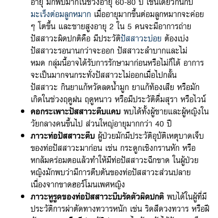
อายุ มักพบมากในช่วงอายุ 60-80 ปี เช่นเดียวกันกับ
มะเร็งต่อมลูกหมาก
เมื่ออายุมากขึ้นต่อมลูกหมากจะค่อย
ๆ โตขึ้น และชายสูงอายุ 2 ใน 5 คนจะมีอาการถ่าย
ปัสสาวะผิดปกติคือ มีประวัติ
ปัสสาวะบ่อย
ต้องเบ่ง
ปัสสาวะรอนานกว่าจะออก ปัสสาวะลำบากและไม่
หมด กลุ่มนี้อาจได้รับการรักษามาก่อนหรือไม่ก็ได้ อาการ
จะเป็นมากจนกระทั่งปัสสาวะไม่ออกเมื่อไปกลั้น
ปัสสาวะ กินยาแก้หวัดลดน้ำมูก ยาแก้ท้องเสีย หรือมัก
เกิดในช่วงฤดูฝน ฤดูหนาว หรือมีประวัติดื่มสุรา หรือไวน์
คอกระเพาะปัสสาวะตีบแคบ
พบได้ทั้งผู้ชายและผู้หญิงใน
วัยกลางคนขึ้นไป ส่วนใหญ่อายุมากกว่า 40 ปี
ภาวะท่อปัสสาวะตีบ
ผู้ป่วยมักมีประวัติอุบัติเหตุบาดเจ็บ
ของท่อปัสสาวะมาก่อน เช่น กระดูกเชิงกรานหัก หรือ
หกล้มคร่อมตอแล้วทำให้มีท่อปัสสาวะฉีกขาด ในผู้ป่วย
หญิงมักพบว่ามีการตีบตันของท่อปัสสาวะส่วนปลาย
เนื่องจากขาดฮอร์โมนเพศหญิง
ภาวะหูรูดของท่อปัสสาวะบีบรัดตัวผิดปกติ
พบได้ในผู้ที่มี
ประวัติการผ่าตัดทางทวารหนัก เช่น ริดสีดวงทวาร หรือฝี