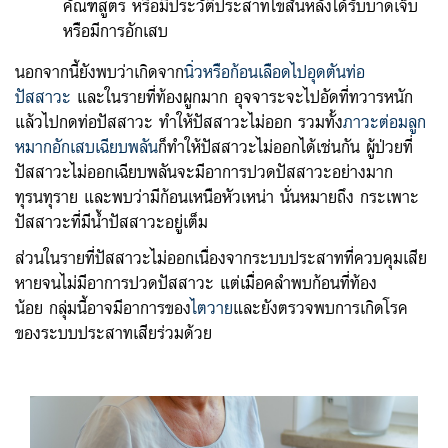
คัณฑสูตร หรือมีประวัติประสาทไขสันหลังได้รับบาดเจ็บ
หรือมีการอักเสบ
นอกจากนี้ยังพบว่าเกิดจาก
นิ่วหรือก้อนเลือดไปอุดตันท่อ
ปัสสาวะ
และในรายที่ท้องผูกมาก อุจจาระจะไปอัดที่ทวารหนัก
แล้วไปกดท่อปัสสาวะ ทำให้ปัสสาวะไม่ออก รวมทั้ง
ภาวะต่อมลูก
หมากอักเสบเฉียบพลัน
ก็ทำให้ปัสสาวะไม่ออกได้เช่นกัน ผู้ป่วยที่
ปัสสาวะไม่ออกเฉียบพลันจะมีอาการปวดปัสสาวะอย่างมาก
ทุรนทุราย และพบว่ามีก้อนเหนือหัวเหน่า นั่นหมายถึง กระเพาะ
ปัสสาวะที่มีน้ำปัสสาวะอยู่เต็ม
ส่วนในรายที่ปัสสาวะไม่ออกเนื่องจากระบบประสาทที่ควบคุมเสีย
หายจนไม่มีอาการปวดปัสสาวะ แต่เมื่อคลำพบก้อนที่ท้อง
น้อย กลุ่มนี้อาจมีอาการของ
ไตวาย
และยังตรวจพบการเกิดโรค
ของระบบประสาทเสียร่วมด้วย