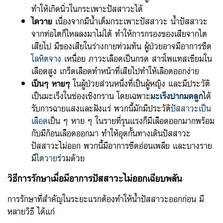
ทำให้เกิดนิ่วในกระเพาะปัสสาวะได้
ไตวาย
เนื่องจากมีน้ำเต็มกระเพาะปัสสาวะ น้ำปัสสาวะ
จากท่อไตก็ไหลลงมาไม่ไต้ ทำให้การกรองของเสียจากไต
เสียไป มีของเสียในร่างกายท่วมท้น ผู้ป่วยอาจมีอาการซีด
โลหิตจาง
เหนื่อย ภาวะเลือดเป็นกรด สารโพแทสเซียมใน
เลือดสูง เกร็ดเลือดทำหน้าที่เสียไปทำให้เลือดออกง่าย
เป็นๆ หายๆ
ในผู้ป่วยส่วนหนึ่งที่เป็นผู้หญิง และมีประวัติ
เป็นมะเร็งในช่องเชิงกราน โดยเฉพาะ
มะเร็งปากมดลูก
ได้
รับการฉายแสงและฝังแร่ พวกนี้มักมีประวัติ
ปัสสาวะเป็น
เลือด
เป็น ๆ หาย ๆ ในรายที่รุนแรงก็มีเลือดออกมากพร้อม
กับมีก้อนเลือดออกมา ทำให้อุดกั้นทางเดินปัสสาวะ
ปัสสาวะไม่ออก พวกนี้มีอาการซีดอ่อนเพลีย และบางราย
มี
ไตวาย
ร่วมด้วย
วิธีการรักษาเมื่อมีอาการปัสสาวะไม่ออกเฉียบพลัน
การรักษาที่สำคัญในระยะแรกต้องทำให้น้ำปัสสาวะออกก่อน มี
หลายวิธี ได้แก่