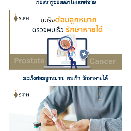
เรื่องน่ารู้ของฮอร์โมนเพศชาย
มะเร็งต่อมลูกหมาก: พบเร็ว รักษาหายได้